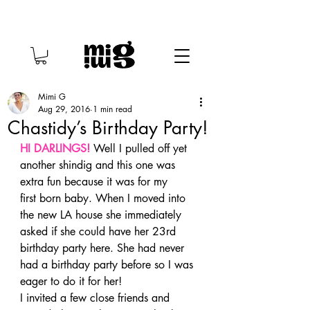
Mimi G
Aug 29, 2016
1 min read
Chastidy’s Birthday Party!
HI DARLINGS! 
Well I pulled off yet 
another shindig and this one was 
extra fun because it was for my 
first born baby.
When I moved into 
the new LA house she immediately 
asked if she could have her 23rd 
birthday party here. She had never 
had a birthday party before so I was 
eager to do it for her!
I invited a few close friends and 