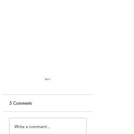
5 Comments
MY FITNESS JOURNEY
MY MORNING
Write a comment...
& NEW
ROUTINE & WHY 