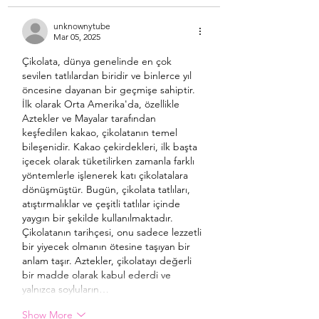
unknownytube
Mar 05, 2025
Çikolata, dünya genelinde en çok 
sevilen tatlılardan biridir ve binlerce yıl 
öncesine dayanan bir geçmişe sahiptir. 
İlk olarak Orta Amerika'da, özellikle 
Aztekler ve Mayalar tarafından 
keşfedilen kakao, çikolatanın temel 
bileşenidir. Kakao çekirdekleri, ilk başta 
içecek olarak tüketilirken zamanla farklı 
yöntemlerle işlenerek katı çikolatalara 
dönüşmüştür. Bugün, çikolata tatlıları, 
atıştırmalıklar ve çeşitli tatlılar içinde 
yaygın bir şekilde kullanılmaktadır.
Çikolatanın tarihçesi, onu sadece lezzetli 
bir yiyecek olmanın ötesine taşıyan bir 
anlam taşır. Aztekler, çikolatayı değerli 
bir madde olarak kabul ederdi ve 
yalnızca soyluların…
Show More