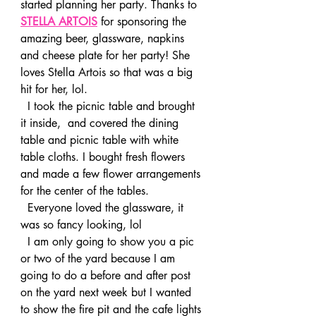
started planning her party. Thanks to 
STELLA ARTOIS
 for sponsoring the 
amazing beer, glassware, napkins 
and cheese plate for her party! She 
loves Stella Artois so that was a big 
hit for her, lol.
  I took the picnic table and brought 
it inside,  and covered the dining 
table and picnic table with white 
table cloths. I bought fresh flowers 
and made a few flower arrangements 
for the center of the tables.
  Everyone loved the glassware, it 
was so fancy looking, lol
  I am only going to show you a pic 
or two of the yard because I am 
going to do a before and after post 
on the yard next week but I wanted 
to show the fire pit and the cafe lights 