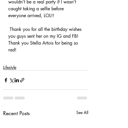
wouldn’t be a real party if I wasn’t 
caught taking a selfie before 
everyone arrived, LOL!!
 Thank you for all the birthday wishes 
you guys sent her on my IG and FB! 
Thank you Stella Artois for being so 
rad!
Lifestyle
Recent Posts
See All