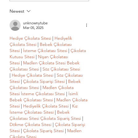
ACCOUNTABILITY
IMPORTANT
GROUP
Newest
unknownytube
Mar 05, 2025
Hediye Çikolata Sitesi
 | 
Hediyelik 
Çikolata Sitesi
 | 
Bebek Çikolatası 
Sitesi
 | 
İsteme Çikolatası Sitesi
 | 
Çikolata 
Kutusu Sitesi
 | 
Nişan Çikolatası 
Sitesi
 | 
Madlen Çikolata Sitesi
Bebek 
Çikolatası Sitesi 
| 
Söz Çikolatası Sitesi
| 
Hediye Çikolata Sitesi
 | 
Söz Çikolatası 
Sitesi
 | 
Çikolata Siparişi Sitesi
 | 
Bebek 
Çikolatası Sitesi 
| 
Madlen Çikolata 
Sitesi
İsteme Çikolatası Sitesi
 | 
İsimli 
Bebek Çikolatası Sitesi 
| 
Madlen Çikolata 
Sitesi
 | 
Hediyelik Çikolata Sitesi
 | 
Kız 
İsteme Çikolatası Sitesi
 | 
Bebek 
Çikolatası Sitesi
Çikolata Sipariş Sitesi
 | 
Dökme Çikolata Sitesi
 | 
Çikolata Siparişi 
Sitesi
 | 
Çikolata Sipariş Sitesi
 | 
Madlen 
Çikolata Sitesi