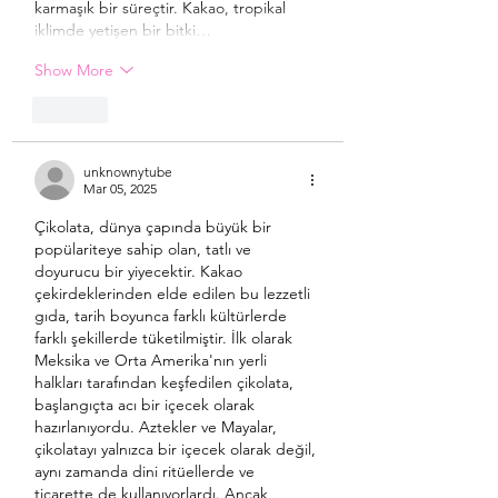
karmaşık bir süreçtir. Kakao, tropikal 
iklimde yetişen bir bitki…
Show More
Like
unknownytube
Mar 05, 2025
Çikolata, dünya çapında büyük bir 
popülariteye sahip olan, tatlı ve 
doyurucu bir yiyecektir. Kakao 
çekirdeklerinden elde edilen bu lezzetli 
gıda, tarih boyunca farklı kültürlerde 
farklı şekillerde tüketilmiştir. İlk olarak 
Meksika ve Orta Amerika'nın yerli 
halkları tarafından keşfedilen çikolata, 
başlangıçta acı bir içecek olarak 
hazırlanıyordu. Aztekler ve Mayalar, 
çikolatayı yalnızca bir içecek olarak değil, 
aynı zamanda dini ritüellerde ve 
ticarette de kullanıyorlardı. Ancak 