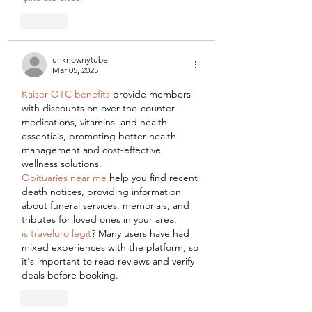
Like
unknownytube
Mar 05, 2025
Kaiser OTC benefits
 provide members 
with discounts on over-the-counter 
medications, vitamins, and health 
essentials, promoting better health 
management and cost-effective 
wellness solutions.
Obituaries near me
 help you find recent 
death notices, providing information 
about funeral services, memorials, and 
tributes for loved ones in your area.
is traveluro legit
? Many users have had 
mixed experiences with the platform, so 
it's important to read reviews and verify 
deals before booking.
Like