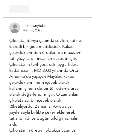
Like
unknownytube
Mar 05, 2025
Çikolata, dünya çapında sevilen, tatlı ve 
lezzetli bir gıda maddesidir. Kakao 
çekirdeklerinden üretilen bu muazzam 
tat, yüzyıllardır insanları cezbetmiştir. 
Çikolatanın tarihçesi, eski uygarlıklara 
kadar uzanır. MÖ 2000 yıllarında Orta 
Amerika'da yaşayan Mayalar, kakao 
çekirdeklerini hem içecek olarak 
kullanmış hem de bir tür ödeme aracı 
olarak değerlendirmiştir. O zamanlar, 
çikolata acı bir içecek olarak 
tüketiliyordu. Zamanla, Avrupa'ya 
yayılmasıyla birlikte şeker eklenerek 
tatlandırıldı ve bugün bildiğimiz halini 
aldı.
Çikolatanın üretimi oldukça uzun ve 