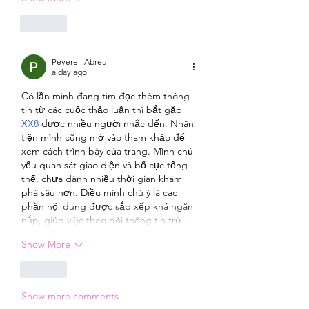
Like
Peverell Abreu
a day ago
Có lần mình đang tìm đọc thêm thông 
tin từ các cuộc thảo luận thì bắt gặp 
XX8
 được nhiều người nhắc đến. Nhân 
tiện mình cũng mở vào tham khảo để 
xem cách trình bày của trang. Mình chủ 
yếu quan sát giao diện và bố cục tổng 
thể, chưa dành nhiều thời gian khám 
phá sâu hơn. Điều mình chú ý là các 
phần nội dung được sắp xếp khá ngăn 
nắp, giúp việc theo dõi thông tin trở…
Show More
Like
Show more comments