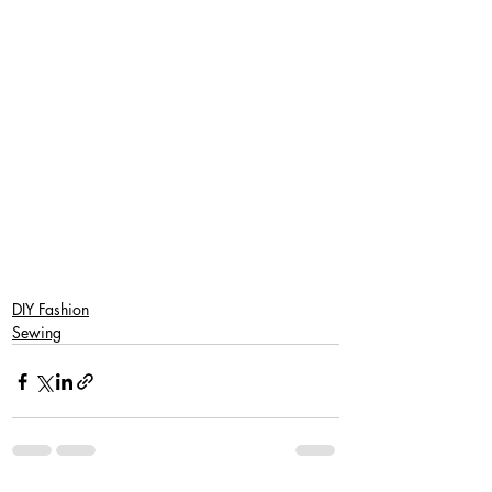
DIY Fashion
Sewing