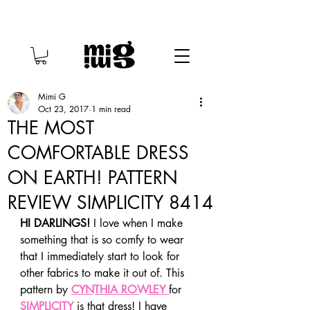
Mimi G
Oct 23, 2017
1 min read
THE MOST
COMFORTABLE DRESS
ON EARTH! PATTERN
REVIEW SIMPLICITY 8414
HI DARLINGS! 
I love when I make 
something that is so comfy to wear 
that I immediately start to look for 
other fabrics to make it out of. This 
pattern by 
CYNTHIA ROWLEY
for 
SIMPLICITY
 is that dress! I have 