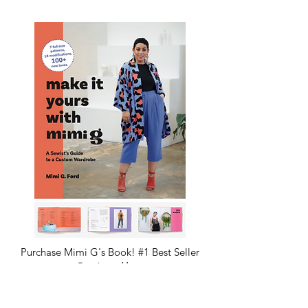
Purchase Mimi G's Book! #1 Best Seller
Purchase
Here