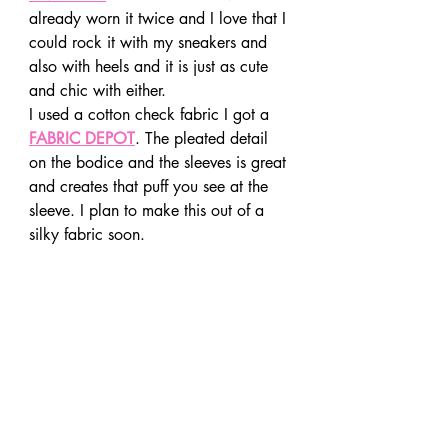
already worn it twice and I love that I 
could rock it with my sneakers and 
also with heels and it is just as cute 
and chic with either.
I used a cotton check fabric I got a 
FABRIC DEPOT
. The pleated detail 
on the bodice and the sleeves is great 
and creates that puff you see at the 
sleeve. I plan to make this out of a 
silky fabric soon.