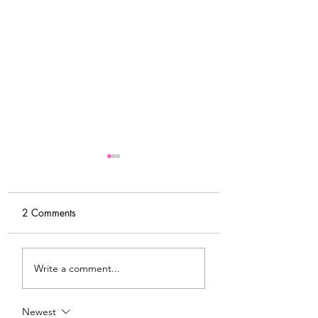
2 Comments
Tips For Softening Stiff
My Latest Make: 
Write a comment...
Denim
Tweed DIY Jacket
Newest