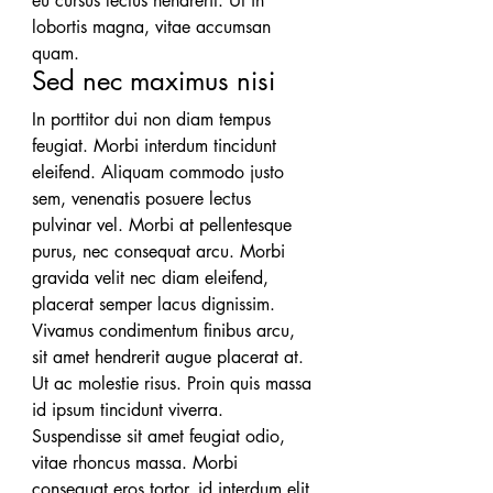
eu cursus lectus hendrerit. Ut in 
lobortis magna, vitae accumsan 
quam.
Sed nec maximus nisi
In porttitor dui non diam tempus 
feugiat. Morbi interdum tincidunt 
eleifend. Aliquam commodo justo 
sem, venenatis posuere lectus 
pulvinar vel. Morbi at pellentesque 
purus, nec consequat arcu. Morbi 
gravida velit nec diam eleifend, 
placerat semper lacus dignissim. 
Vivamus condimentum finibus arcu, 
sit amet hendrerit augue placerat at. 
Ut ac molestie risus. Proin quis massa 
id ipsum tincidunt viverra.
Suspendisse sit amet feugiat odio, 
vitae rhoncus massa. Morbi 
consequat eros tortor, id interdum elit 