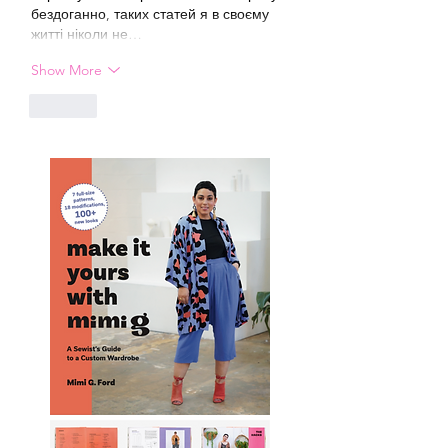
бездоганно, таких статей я в своєму 
житті ніколи не…
Show More
Like