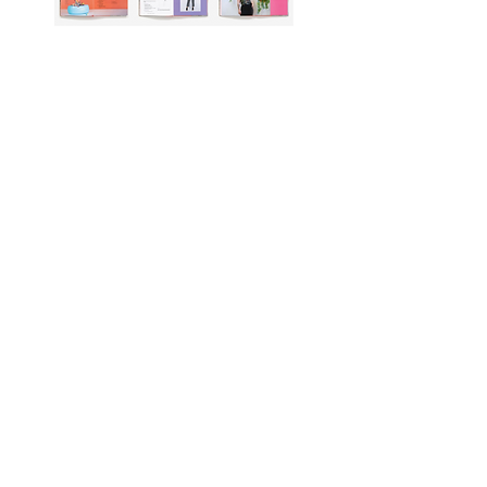
Purchase Mimi G's Book! #1 Best Seller
Purchase
Here
Shop Fabrics, Patterns and Notions