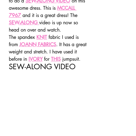
to do a 
SEW-ALONG VIDEO
 on this 
awesome dress. This is 
MCCALL 
7967
 and it is a great dress! The 
SEW-ALONG
video is up now so 
head on over and watch. 
The spandex 
KNIT
 fabric I used is 
from 
JOANN FABRICS
. It has a great 
weight and stretch. I have used it 
before in 
IVORY
 for 
THIS
 jumpsuit. 
SEW-ALONG VIDEO 