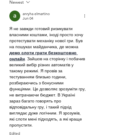
Newest
anryha elmartino
Jun 04
Я не завжди готовий ризикувати 
власними коштами, іноді просто хочу 
протестувати механіку нової гри. Був 
на пошуках майданчика, де можна 
демо слоти грати безкоштовно 
онлайн
. Зайшов на сторінку і побачив 
великий вибір різних автоматів у 
такому режимі. Я провів за 
тестуванням близько години, 
розбираючись з бонусними 
функціями. Це дозволяє зрозуміти гру, 
не витрачаючи бюджет. В Україні 
зараз багато говорять про 
відповідальну гру, і такий підхід 
виглядає дуже логічним. Я зрозумів, 
які слоти мені підходять, а які краще 
пропустити.
Edited