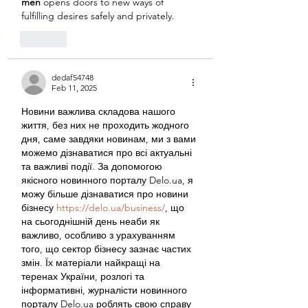
men
 opens doors to new ways of 
fulfilling desires safely and privately.
Like
dedaf54748
Feb 11, 2025
Новини важлива складова нашого 
життя, без них не проходить жодного 
дня, саме завдяки новинам, ми з вами 
можемо дізнаватися про всі актуальні 
та важливі події. За допомогою 
якісного новинного порталу Delo.ua, я 
можу більше дізнаватися про новини 
бізнесу 
https://delo.ua/business/
, що 
на сьогоднішній день неаби як 
важливо, особливо з урахуванням 
того, що сектор бізнесу зазнає частих 
змін. Їх матеріали найкращі на 
теренах України, розлогі та 
інформативні, журналісти новинного 
порталу Delo.ua роблять свою справу 