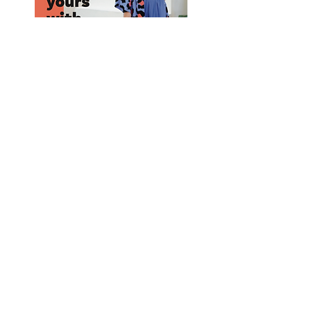
Purchase Mimi G's Book! #1 Best Seller
Purchase
Here