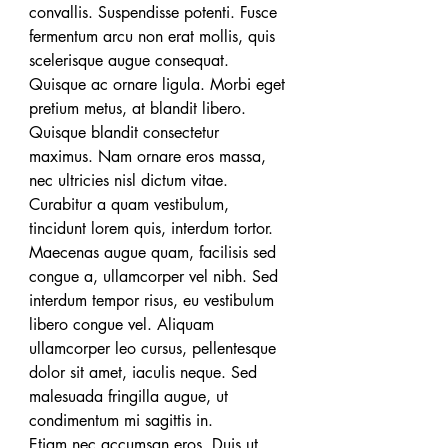
convallis. Suspendisse potenti. Fusce 
fermentum arcu non erat mollis, quis 
scelerisque augue consequat. 
Quisque ac ornare ligula. Morbi eget 
pretium metus, at blandit libero.
Quisque blandit consectetur 
maximus. Nam ornare eros massa, 
nec ultricies nisl dictum vitae. 
Curabitur a quam vestibulum, 
tincidunt lorem quis, interdum tortor. 
Maecenas augue quam, facilisis sed 
congue a, ullamcorper vel nibh. Sed 
interdum tempor risus, eu vestibulum 
libero congue vel. Aliquam 
ullamcorper leo cursus, pellentesque 
dolor sit amet, iaculis neque. Sed 
malesuada fringilla augue, ut 
condimentum mi sagittis in.
Etiam nec accumsan eros. Duis ut 