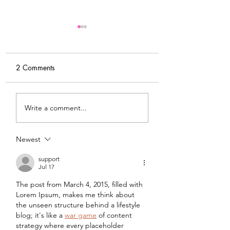
2 Comments
Tips For Softening Stiff
My Latest Make: 
Write a comment...
Denim
Tweed DIY Jacket
Newest
support
Jul 17
The post from March 4, 2015, filled with 
Lorem Ipsum, makes me think about 
the unseen structure behind a lifestyle 
blog; it's like a 
war game
 of content 
strategy where every placeholder 